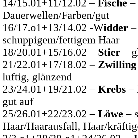
14/15.01+11/12.02 –
Fische
– 
Dauerwellen/Farben/gut
16/17.o1+13/14.02 -W
idder
–
schuppigem/fettigem Haar
18/20.01+15/16.02 –
Stier
– g
21/22.01+17/18.02 –
Zwilling
luftig, glänzend
23/24.01+19/21.02 –
Krebs
– 
gut auf
25/26.01+22/23.02 –
Löwe
– s
Haar/Haarausfall, Haar/kräftig