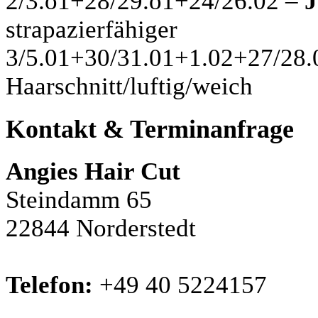
2/3.o1+28/29.o1+24/26.02 –
J
strapazierfähiger
3/5.01+30/31.01+1.02+27/28
Haarschnitt/luftig/weich
Kontakt & Terminanfrage
Angies Hair Cut
Steindamm 65
22844 Norderstedt
Telefon:
+49 40 5224157